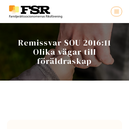
Skip
to
content
Remissvar SOU 2016:11
Olika vägar till
föräldraskap