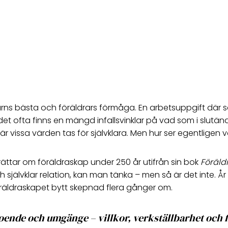
arns bästa och föräldrars förmåga. En arbetsuppgift där s
et ofta finns en mängd infallsvinklar på vad som i slutänden 
där vissa värden tas för självklara. Men hur ser egentligen
rättar om föräldraskap under 250 år utifrån sin bok
Föräld
h självklar relation, kan man tänka – men så är det inte. Å
öräldraskapet bytt skepnad flera gånger om.
oende och umgänge – villkor, verkställbarhet och 