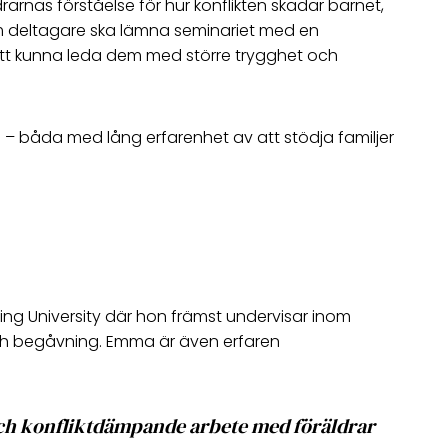
rarnas förståelse för hur konflikten skadar barnet,
som deltagare ska lämna seminariet med en
att kunna leda dem med större trygghet och
 – båda med lång erfarenhet av att stödja familjer
ng University där hon främst undervisar inom
och begåvning. Emma är även erfaren
ch konfliktdämpande arbete med föräldrar