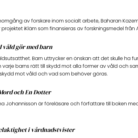
enomgång av forskare inom socialt arbete, Baharan Kazemi, 
r projektet iKläm som finansieras av forskningsmedel från
d våld gör med barn
 våldsutsatthet. Barn uttrycker en önskan att det skulle ha
arje barns rätt till skydd mot alla former av våld och samh
, skydd mot våld och vad som behöver göras.
Mord och En Dotter
a Johannisson är föreläsare och författare till boken med 
laktighet i vårdnadstvister