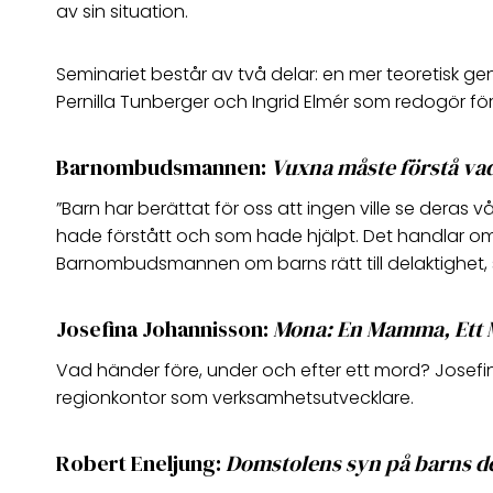
av sin situation.
Seminariet består av två delar: en mer teoretisk g
Pernilla Tunberger och Ingrid Elmér som redogör fö
Barnombudsmannen:
Vuxna måste förstå va
”Barn har berättat för oss att ingen ville se deras
hade förstått och som hade hjälpt. Det handlar om v
Barnombudsmannen om barns rätt till delaktighet
Josefina Johannisson:
Mona: En Mamma, Ett 
Vad händer före, under och efter ett mord? Josefin
regionkontor som verksamhetsutvecklare.
Robert Eneljung:
Domstolens syn på barns de