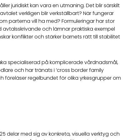
er juridiskt kan vara en utmaning. Det blir särskilt
vtalet verkligen blir verkställbart? När fungerar
om parterna vill ha med? Formuleringar har stor
vid avtalsskrivande och lämnar praktiska exempel
konflikter och stärker barnets rätt till stabilitet
baka specialiserad på komplicerade vårdnadsmål,
lare och har tränats i ’cross border family
ch föreläser regelbundet för olika yrkesgrupper om
5 delar med sig av konkreta, visuella verktyg och