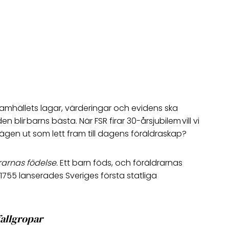
amhällets lagar, värderingar och evidens ska
blir barns bästa. När FSR firar 30-årsjubilem vill vi
 vägen ut som lett fram till dagens föräldraskap?
rarnas födelse.
Ett barn föds, och föräldrarnas
r 1755 lanserades Sveriges första statliga
fallgropar