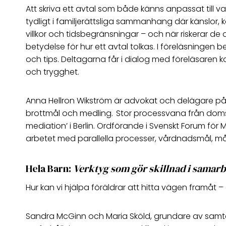
Att skriva ett avtal som både känns anpassat till var
tydligt i familjerättsliga sammanhang där känslor, k
villkor och tidsbegränsningar – och när riskerar d
betydelse för hur ett avtal tolkas. I föreläsningen
och tips. Deltagarna får i dialog med föreläsaren ko
och trygghet.
Anna Hellron Wikström är advokat och delägare på 
brottmål och medling. Stor processvana från domsto
mediation’ i Berlin. Ordförande i Svenskt Forum för
arbetet med parallella processer, vårdnadsmål, må
Hela Barn:
Verktyg som gör skillnad i samar
Hur kan vi hjälpa föräldrar att hitta vägen framåt –
Sandra McGinn och Maria Sköld, grundare av samtals