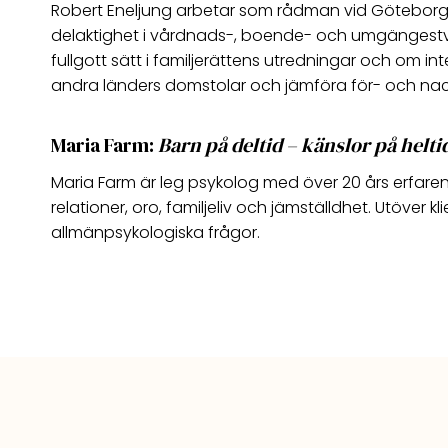
Robert Eneljung arbetar som rådman vid Göteborgs tin
delaktighet i vårdnads-, boende- och umgängestviste
fullgott sätt i familjerättens utredningar och om 
andra länders domstolar och jämföra för- och na
Maria Farm:
Barn på deltid – känslor på helt
Maria Farm är leg psykolog med över 20 års erfaren
relationer, oro, familjeliv och jämställdhet. Utöv
allmänpsykologiska frågor.