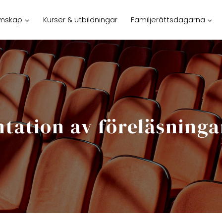
mskap
Kurser & utbildningar
Familjerättsdagarna
ntation av föreläsninga