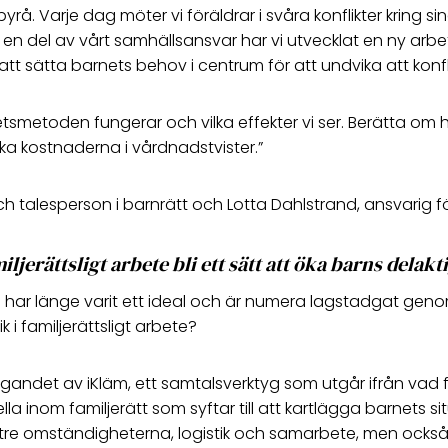
yrå. Varje dag möter vi föräldrar i svåra konflikter kring si
m en del av vårt samhällsansvar har vi utvecklat en ny arb
att sätta barnets behov i centrum för att undvika att konfl
smetoden fungerar och vilka effekter vi ser. Berätta om hur
a kostnaderna i vårdnadstvister.”
och talesperson i barnrätt och Lotta Dahlstrand, ansvarig f
ljerättsligt arbete bli ett sätt att öka barns delakt
ätten har länge varit ett ideal och är numera lagstadgat g
k i familjerättsligt arbete?
gandet av iKläm, ett samtalsverktyg som utgår ifrån vad f
la inom familjerätt som syftar till att kartlägga barnets 
ttre omständigheterna, logistik och samarbete, men ocks