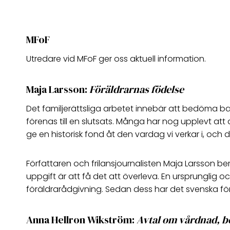
MFoF
Utredare vid MFoF ger oss aktuell information.
Maja Larsson:
Föräldrarnas födelse
Det familjerättsliga arbetet innebär att bedöma b
förenas till en slutsats. Många har nog upplevt att d
ge en historisk fond åt den vardag vi verkar i, och 
Författaren och frilansjournalisten Maja Larsson be
uppgift är att få det att överleva. En ursprunglig oc
föräldrarådgivning. Sedan dess har det svenska f
Anna Hellron Wikström:
Avtal om vårdnad, b