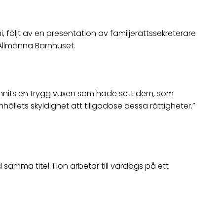
följt av en presentation av familjerättssekreterare
 Allmänna Barnhuset.
 funnits en trygg vuxen som hade sett dem, som
ällets skyldighet att tillgodose dessa rättigheter.”
samma titel. Hon arbetar till vardags på ett