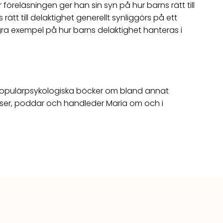
föreläsningen ger han sin syn på hur barns rätt till
tt till delaktighet generellt synliggörs på ett
gra exempel på hur barns delaktighet hanteras i
al populärpsykologiska böcker om bland annat
läser, poddar och handleder Maria om och i