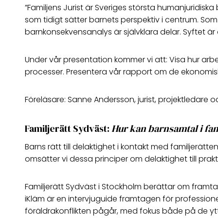
”Familjens Jurist är Sveriges största humanjuridiska b
som tidigt sätter barnets perspektiv i centrum. So
barnkonsekvensanalys är självklara delar. Syftet är 
Under vår presentation kommer vi att: Visa hur arbet
processer. Presentera vår rapport om de ekonomisk
Föreläsare: Sanne Andersson, jurist, projektledare 
Familjerätt Sydväst:
Hur kan barnsamtal i fami
Barns rätt till delaktighet i kontakt med familjer
omsätter vi dessa principer om delaktighet till prakti
Familjerätt Sydväst i Stockholm berättar om framta
iKläm är en intervjuguide framtagen för professionel
föräldrakonflikten pågår, med fokus både på de y