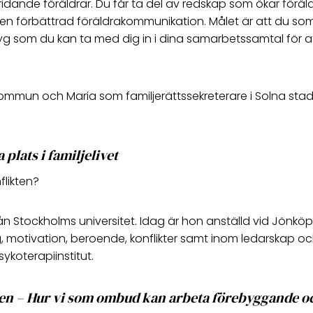
ridande föräldrar. Du får ta del av redskap som ökar föräld
ill en förbättrad föräldrakommunikation. Målet är att du 
tyg som du kan ta med dig in i dina samarbetssamtal för 
ommun och Maria som familjerättssekreterare i Solna stad
plats i familjelivet
flikten?
tockholms universitet. Idag är hon anställd vid Jönköpi
, motivation, beroende, konflikter samt inom ledarskap 
koterapiinstitut.
nen
–
Hur vi som ombud kan arbeta förebyggande o