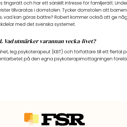
gsrätt och har ett särskilt intresse för familjerätt. Under 
r tillvaratas i domstolen. Tycker domstolen att barnens rä
inte, vad kan göras bättre? Robert kommer också att ge nå
ckdelar med det svenska systemet.
id. Vad utmärker varannan vecka-livet?
het, leg psykoterapeut (KBT) och författare till ett flert
er klientarbetet på den egna psykoterapimottagningen före