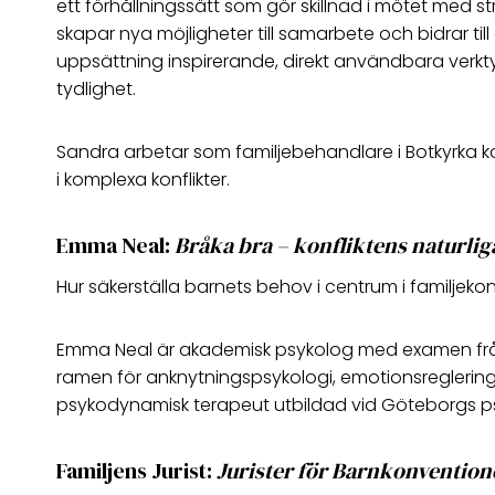
ett förhållningssätt som gör skillnad i mötet med st
skapar nya möjligheter till samarbete och bidrar t
uppsättning inspirerande, direkt användbara verk
tydlighet.
Sandra arbetar som familjebehandlare i Botkyrka k
i komplexa konflikter.
Emma Neal:
Bråka bra – konfliktens naturliga 
Hur säkerställa barnets behov i centrum i familjekon
Emma Neal är akademisk psykolog med examen från S
ramen för anknytningspsykologi, emotionsreglering
psykodynamisk terapeut utbildad vid Göteborgs psy
Familjens Jurist:
Jurister för Barnkonventio