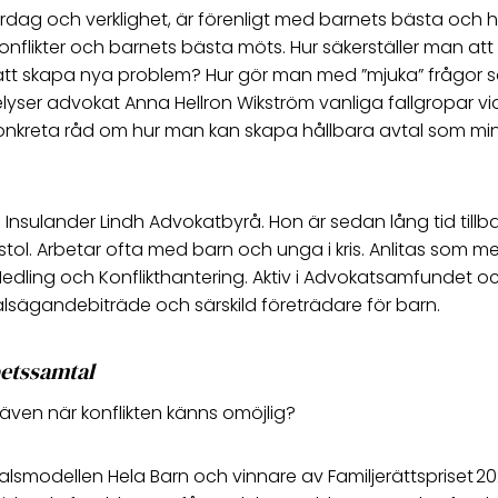
dag och verklighet, är förenligt med barnets bästa och håll
onflikter och barnets bästa möts. Hur säkerställer man att a
e att skapa nya problem? Hur gör man med ”mjuka” frågor s
 belyser advokat Anna Hellron Wikström vanliga fallgropar 
nkreta råd om hur man kan skapa hållbara avtal som minskar 
Insulander Lindh Advokatbyrå. Hon är sedan lång tid till
l. Arbetar ofta med barn och unga i kris. Anlitas som med
 Medling och Konflikthantering. Aktiv i Advokatsamfundet o
lsägandebiträde och särskild företrädare för barn.
betssamtal
 även när konflikten känns omöjlig?
modellen Hela Barn och vinnare av Familjerättspriset 202